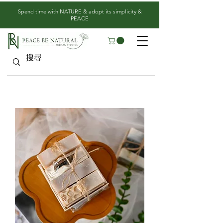
​Spend time with NATURE & adopt its simplicity &
PEACE