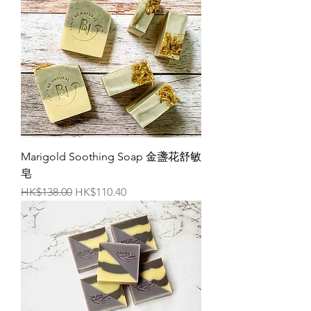
Marigold Soothing Soap 金盞花舒敏
皂
一般價格
促銷價格
HK$138.00
HK$110.40