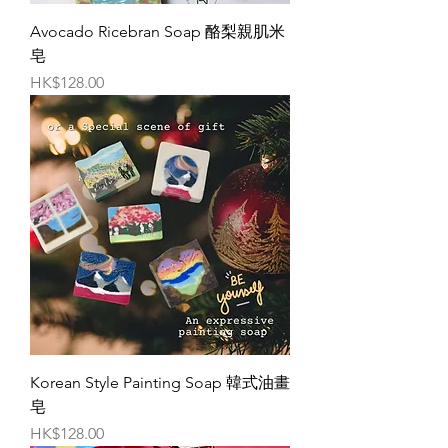
Avocado Ricebran Soap 酪梨親肌米
皂
價格
HK$128.00
Korean Style Painting Soap 韓式油畫
皂
價格
HK$128.00