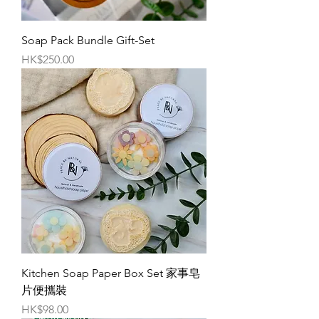
Soap Pack Bundle Gift-Set
價格
HK$250.00
Kitchen Soap Paper Box Set 家事皂
片便攜裝
價格
HK$98.00