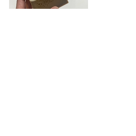
碌柚葉平安保濕手握皂
價格
HK$88.00
CP Donut Moisturising Soap 冷製冬
甩保濕皂