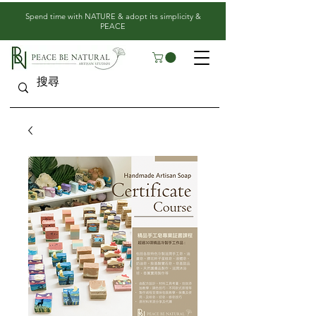
​Spend time with NATURE & adopt its simplicity &
PEACE