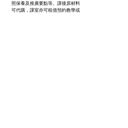
照保養及推廣要點等。課後原材料
可代購，課室亦可租借預約教學或
練習，亦提供永久查詢支援。同學
每課時間有需要是可自由調動 彈
性處理 。
報讀課程的同學能獲得永續資源連
結，工作室有新增內容及技能分享
都會更新予証書同學。
​成功畢業同學亦可考慮報讀此課程
專享的進階導師課程，日後提供國
際市場上的工作機會。
Location