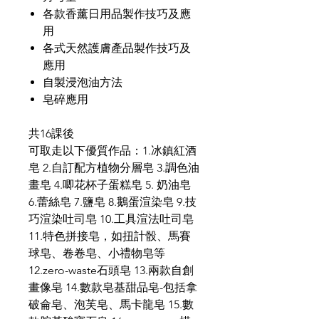
各款香薰日用品製作技巧及應
用
各式天然護膚產品製作技巧及
應用
自製浸泡油方法
皂碎應用
共16課後
可取走以下優質作品：1.冰鎮紅酒
皂 2.自訂配方植物分層皂 3.調色油
畫皂 4.唧花杯子蛋糕皂 5. 奶油皂
6.蕾絲皂 7.鹽皂 8.鵝蛋渲染皂 9.技
巧渲染吐司皂 10.工具渲法吐司皂
11.特色拼接皂，如扭計骰、馬賽
球皂、卷卷皂、小禮物皂等
12.zero-waste石頭皂 13.兩款自創
畫像皂 14.數款皂基甜品皂-包括拿
破侖皂、泡芙皂、馬卡龍皂 15.數