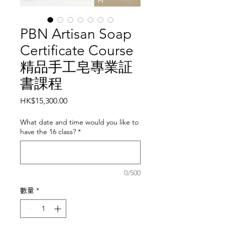
PBN Artisan Soap
Certificate Course
精品手工皂專業証
書課程
價
HK$15,300.00
格
What date and time would you like to
have the 16 class?
*
0/500
數量
*