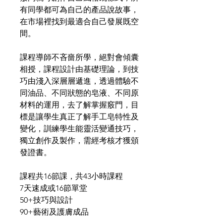
有同學都可為自己的產品說故事，
在市場裡找到最適合自己發展既空
間。
​課程導師不吝嗇所學，絕對會傾囊
相授，課程設計由基礎理論，到技
巧由淺入深層層遞進，透過體驗不
同油品、不同狀態的皂液、不同原
材料的運用，去了解掌握竅門，目
標是讓學生真正了解手工皂特性及
變化，訓練學生能靈活變通技巧，
獨立創作及製作，需經考核才獲頒
發證書。
課程共16節課，共43小時課程
7天速成或16節單堂
50+技巧與設計
90+藝術及護膚成品