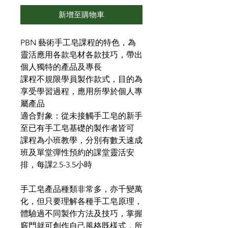
新增至購物車
PBN 藝術手工皂課程的特色，為
靈活應用各款皂材各款技巧，帶出
個人獨特的產品及專長
課程不規限學員製作款式，目的為
享受學習過程，應用所學於個人專
屬產品
適合對象：從未接觸手工皂的新手
至已有手工皂基礎的製作者皆可
課程為小班教學，分別有數天速成
班及單堂彈性預約的課堂靈活安
排，每課2.5-3.5小時
手工皂產品種類非常多，亦千變萬
化，但只要理解各種手工皂原理，
體驗過不同製作方法及技巧，掌握
竅門就可創作自己風格既樣式，所