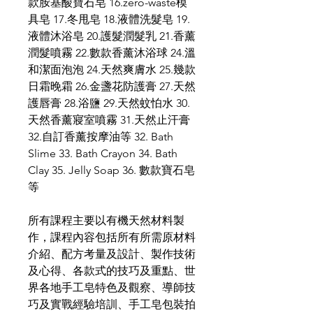
款胺基酸寶石皂 16.zero-waste模
具皂 17.冬甩皂 18.液體洗髮皂 19.
液體沐浴皂 20.護髮潤髮乳 21.香薰
潤髮噴霧 22.數款香薰沐浴球 24.溫
和潔面泡泡 24.天然爽膚水 25.幾款
日霜晚霜 26.金盞花防護膏 27.天然
護唇膏 28.浴鹽 29.天然蚊怕水 30.
天然香薰寢室噴霧 31.天然止汗膏
32.自訂香薰按摩油等 32. Bath
Slime 33. Bath Crayon 34. Bath
Clay 35. Jelly Soap 36. 數款寶石皂
等
所有課程主要以有機天然材料製
作，課程內容包括所有所需原材料
介紹、配方考量及設計、製作技術
及心得、各款式的技巧及重點、世
界各地手工皂特色及觀察、導師技
巧及實戰經驗培訓、手工皂包裝拍