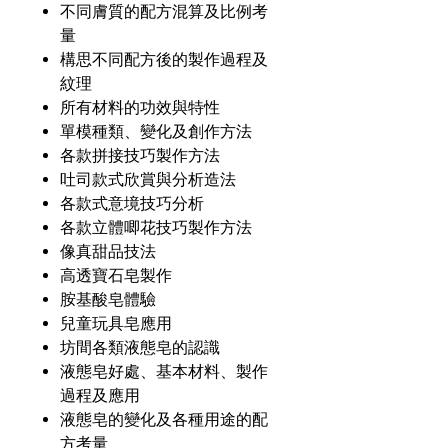
不同膚質的配方混算及比例考
量
構思不同配方後的製作過程及
紋理
所有材料的功效與特性
單模種類、變化及創作方法
各款拼接技巧製作方法
吐司款式欣賞與分析造法
各款式意境技巧分析
各款立體唧花技巧製作方法
像真甜品技法
高透寶石皂製作
胺基酸皂體驗
兒童玩具皂應用
坊間各類液態皂的認識
液態皂好處、基本材料、製作
過程及應用
液態皂的變化及各種用途的配
方考量