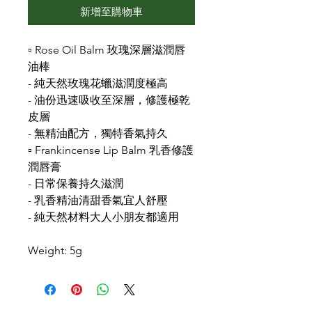
新增至購物車
▫️ Rose Oil Balm 玫瑰深層滋潤唇
油棒
- 純天然玫瑰花蠟滋潤度極高
- 油份迅速吸收至深層，修護極乾
皮層
- 無精油配方，獨特香氣持久
▫️ Frankincense Lip Balm 乳香修護
潤唇膏
- 日常保養持久滋潤
- 乳香精油清甜香氣宜人舒壓
- 純天然材料大人小朋友都適用
Weight: 5g