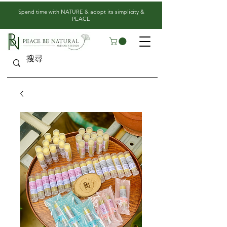
​Spend time with NATURE & adopt its simplicity &
PEACE