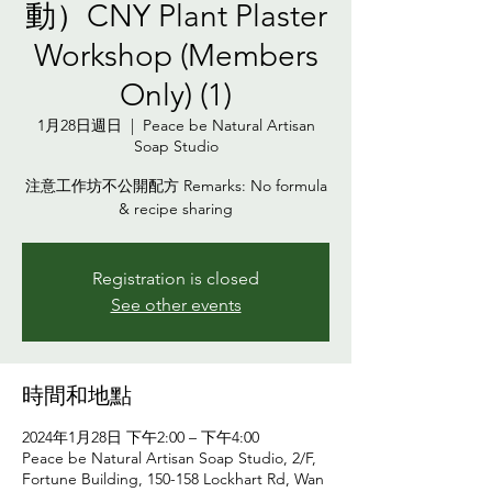
動）CNY Plant Plaster
Workshop (Members
Only) (1)
1月28日週日
  |  
Peace be Natural Artisan
Soap Studio
注意工作坊不公開配方 Remarks: No formula
& recipe sharing
Registration is closed
See other events
時間和地點
2024年1月28日 下午2:00 – 下午4:00
Peace be Natural Artisan Soap Studio, 2/F,
Fortune Building, 150-158 Lockhart Rd, Wan