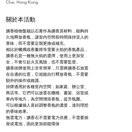
Chai, Hong Kong
關於本活動
擴香植物盤栽以石膏作為擴香原材料，能夠持
久地釋放香氛，讓室內空間長時間保持宜人的
香味，而不需要定期更換或補充。
相比於蠟燭或香薰燈等需要火焰的香氛產品，
擴香石是一種無火焰的選擇，使用上更加安
全，不會引起火災風險，也不需要監督。
擴香掛牌使用上非常簡單，只需將擴香石放置
在合適的位置，它就能自行釋放香氛，不需要
額外的操作或維護。
掛牌適用於各種室內空間，如家庭、辦公室、
商店等。它們可以放置在櫃檯、書架、浴室或
車內等地方，為空間增添香氛，提升氛圍。
可以根據個人喜好調整香氛的濃度，達到理想
的香味效果。
無需電力：擴香石不需要電力供應，不需要插
座或電池，因此更加節能環保